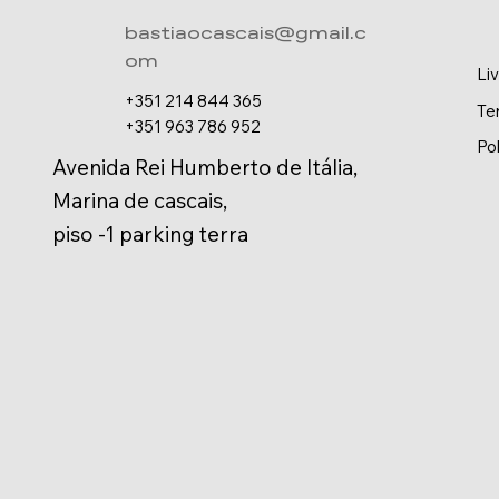
bastiaocascais@gmail.c
om
Li
+351 214 844 365
Te
+351 963 786 952
Po
Avenida Rei Humberto de Itália,
Marina de cascais,
piso -1 parking terra