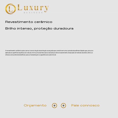
Revestimento cerâmico
Brilho intenso, proteção duradoura
O revestimento cerâmico para carros é uma solução de proteção avançada que consiste em uma camada de polímero líquido que, uma vez
aplicada à superfície da pintura do veículo, forma uma barreira dura e duradoura. Este revestimento é baseado em dióxido de silício (SiO2) e
oferece uma série de benefícios para a manutenção e a aparência do automóvel.
Orçamento
Fale connosco