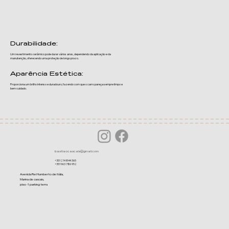
Durabilidade:
Um revestimento cerâmico pode durar vários anos, dependendo da aplicação e da
manutenção, oferecendo uma proteção de longo prazo.
Aparência Estética:
Proporciona um brilho intenso e duradouro, fazendo com que o carro pareça sempre limpo e
bem cuidado.
bastiaocascais@gmail.com
+351 214 844 365
+351 963 786 952
Avenida Rei Humberto de Itália,
Marina de cascais,
piso -1 parking terra