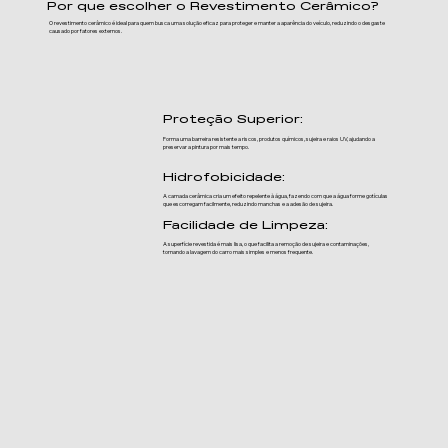
Por que escolher o Revestimento Cerâmico?
O revestimento cerâmico é ideal para quem busca uma solução eficaz para proteger e manter a aparência do veículo, reduzindo o desgaste
causado por fatores externos.
Proteção Superior:
Forma uma barreira resistente a riscos, produtos químicos, sujeira e raios UV, ajudando a
preservar a pintura por mais tempo.
Hidrofobicidade:
A camada cerâmica cria um efeito repelente à água, fazendo com que a água forme gotículas
que escorregam facilmente, reduzindo manchas e a adesão de sujeira.
Facilidade de Limpeza:
A superfície revestida é mais lisa, o que facilita a remoção de sujeira e contaminações,
tornando a lavagem do carro mais simples e menos frequente.